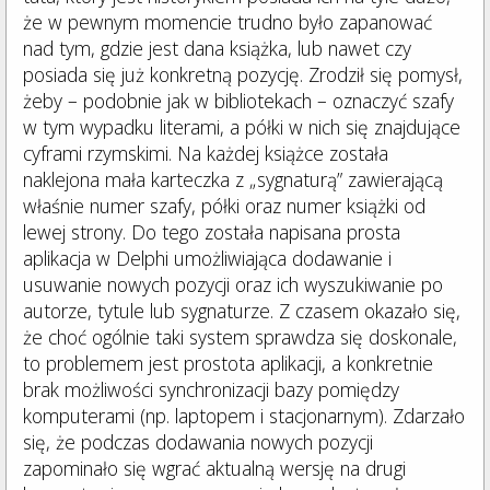
że w pewnym momencie trudno było zapanować
nad tym, gdzie jest dana książka, lub nawet czy
posiada się już konkretną pozycję. Zrodził się pomysł,
żeby – podobnie jak w bibliotekach – oznaczyć szafy
w tym wypadku literami, a półki w nich się znajdujące
cyframi rzymskimi. Na każdej książce została
naklejona mała karteczka z „sygnaturą” zawierającą
właśnie numer szafy, półki oraz numer książki od
lewej strony. Do tego została napisana prosta
aplikacja w Delphi umożliwiająca dodawanie i
usuwanie nowych pozycji oraz ich wyszukiwanie po
autorze, tytule lub sygnaturze. Z czasem okazało się,
że choć ogólnie taki system sprawdza się doskonale,
to problemem jest prostota aplikacji, a konkretnie
brak możliwości synchronizacji bazy pomiędzy
komputerami (np. laptopem i stacjonarnym). Zdarzało
się, że podczas dodawania nowych pozycji
zapominało się wgrać aktualną wersję na drugi